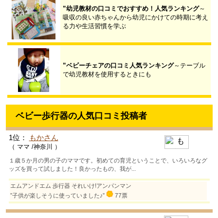
”幼児教材の口コミでおすすめ！人気ランキング
～
吸収の良い赤ちゃんから幼児にかけての時期に考え
る力や生活習慣を学ぶ
”ベビーチェアの口コミ人気ランキング
～テーブル
で幼児教材を使用するときにも
ベビー歩行器の人気口コミ投稿者
1位：
もかさん
（ ママ /神奈川 ）
１歳５か月の男の子のママです。初めての育児ということで、いろいろなグ
ッズを買って試しました！良かったもの、我が...
エムアンドエム 歩行器 それいけ!アンパンマン
”子供が楽しそうに使っていました♪”
77票