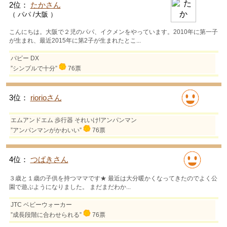
2位：
たかさん
（ パパ /大阪 ）
こんにちは。大阪で２児のパパ、イクメンをやっています。2010年に第一子
が生まれ、最近2015年に第2子が生まれたとこ...
パピー DX
”シンプルで十分”
76票
3位：
riorioさん
エムアンドエム 歩行器 それいけ!アンパンマン
”アンパンマンがかわいい”
76票
4位：
つばきさん
３歳と１歳の子供を持つママです★ 最近は大分暖かくなってきたのでよく公
園で遊ぶようになりました。 まだまだわか...
JTC ベビーウォーカー
”成長段階に合わせられる”
76票