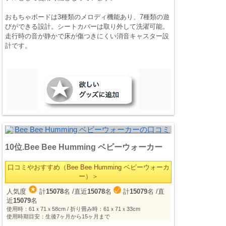
おもちゃボードは3種類のメロディ機能あり、7種類の遊
びができる設計。シートカバーは取り外して洗濯可能。
走行時の音が静かで床が傷つきにくい消音キャスター設
計です。
10位.Bee Bee Humming ベビーウォーカー
口コミやおすすめ（Bee Bee Humming ベビーウォーカ
ー）＞
人気度
計
15078
名
/直近
15078
名
計
15079
名
/直
近
15079
名
使用時：61ｘ71ｘ58cm / 折り畳み時：61ｘ71ｘ33cm
使用時期目安：生後7ヶ月から15ヶ月まで