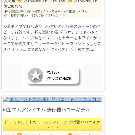
人気度
計
15078
名
/直近
15078
名
計
15079
名
/直
近
15079
名
歩行器使用時：幅65×奥行き65×高さ40cm / 重量：2.9kg
使用時期目安：生後7ヶ月から15ヶ月ごろ
軽量タイプで持ち運びしやすいのが特長のカトージのベ
ビー歩行器です。折り畳むと幅が11cmととても小さく
なります。シンプルなスタイルとカラーもホワイトがベ
ースで単純ですがニューヨークベビーブランドらしくス
タイリッシュに簡素ながら作られている印象ですね。
6位.エムアンドエム 歩行器ハローキティ
口コミやおすすめ（エムアンドエム 歩行器ハローキテ
ィ）＞