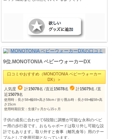
9位.MONOTONIA ベビーウォーカーDX
口コミやおすすめ（MONOTONIA ベビーウォーカー
DX）＞
人気度
計
15078
名
/直近
15078
名
計
15079
名
/直
近
15079
名
使用時：長さ58×幅69×高さ58cm / 折り畳み時：長さ69×幅58×高
さ15cm
使用時期目安：生後7ヶ月から15ヶ月
子供の成長に合わせて6段階に調整が可能な永和のベビ
ー用の歩行器です。おもちゃボードは取り外し可能な設
計でもあります。取り外すと食事（離乳食等）用のテー
ブルとして使用可能となっています。