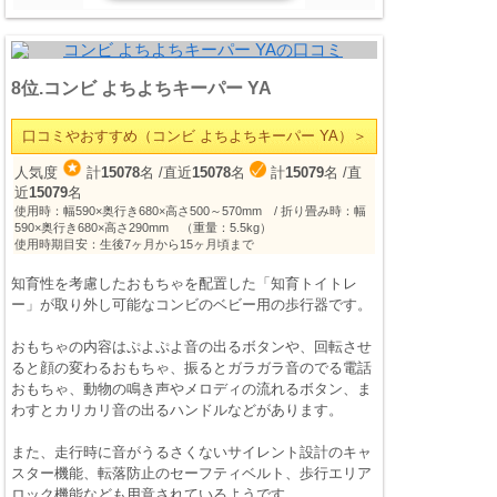
8位.コンビ よちよちキーパー YA
口コミやおすすめ（コンビ よちよちキーパー YA）＞
人気度
計
15078
名
/直近
15078
名
計
15079
名
/直
近
15079
名
使用時：幅590×奥行き680×高さ500～570mm / 折り畳み時：幅
590×奥行き680×高さ290mm （重量：5.5kg）
使用時期目安：生後7ヶ月から15ヶ月頃まで
知育性を考慮したおもちゃを配置した「知育トイトレ
ー」が取り外し可能なコンビのベビー用の歩行器です。
おもちゃの内容はぷよぷよ音の出るボタンや、回転させ
ると顔の変わるおもちゃ、振るとガラガラ音のでる電話
おもちゃ、動物の鳴き声やメロディの流れるボタン、ま
わすとカリカリ音の出るハンドルなどがあります。
また、走行時に音がうるさくないサイレント設計のキャ
スター機能、転落防止のセーフティベルト、歩行エリア
ロック機能なども用意されているようです。