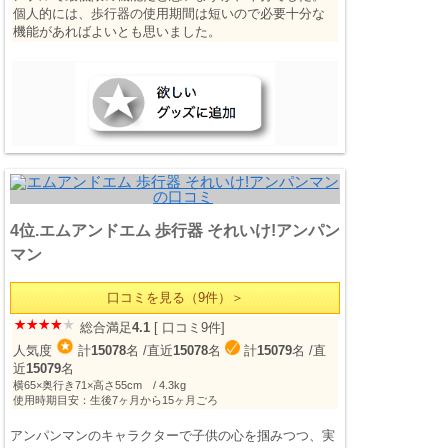
個人的には、歩行器の使用期間は短いので必要十分な
機能があればよいとも思いました。
4位.エムアンドエム 歩行器 それいけ!アンパン
マン
口コミを見る（9件）＞
総合満足
4.1
[ 口コミ9件]
人気度
計
15078
名
/直近
15078
名
計
15079
名
/直
近
15079
名
横65×奥行き71×高さ55cm / 4.3kg
使用時期目安：生後7ヶ月から15ヶ月ごろ
アンパンマンのキャラクターで子供の心を掴みつつ、実