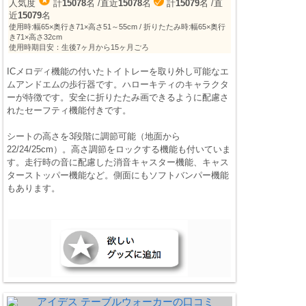
人気度
計
15078
名
/直近
15078
名
計
15079
名
/直
近
15079
名
使用時:幅65×奥行き71×高さ51～55cm / 折りたたみ時:幅65×奥行
き71×高さ32cm
使用時期目安：生後7ヶ月から15ヶ月ごろ
ICメロディ機能の付いたトイトレーを取り外し可能なエ
ムアンドエムの歩行器です。ハローキティのキャラクタ
ーが特徴です。安全に折りたたみ画できるように配慮さ
れたセーフティ機能付きです。
シートの高さを3段階に調節可能（地面から
22/24/25cm）。高さ調節をロックする機能も付いていま
す。走行時の音に配慮した消音キャスター機能、キャス
ターストッパー機能など。側面にもソフトバンパー機能
もあります。