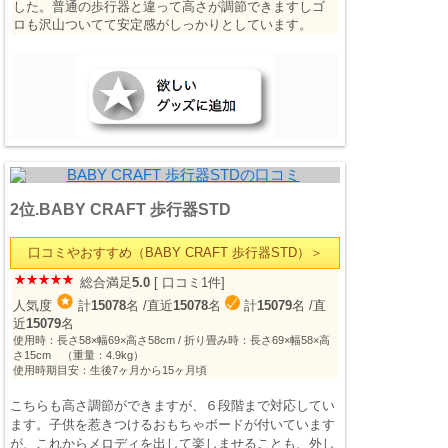
した。普通の歩行器と違って高さが調節できますしゴ
ロも沢山ついてて安定感がしっかりとしています。
2位.BABY CRAFT 歩行器STD
口コミやおすすめ（BABY CRAFT 歩行器STD）＞
総合満足
5.0
[ 口コミ1件]
人気度
計
15078
名
/直近
15078
名
計
15079
名
/直
近
15079
名
使用時：長さ58×幅69×高さ58cm / 折り畳み時：長さ69×幅58×高
さ15cm （重量：4.9kg）
使用時期目安：生後7ヶ月から15ヶ月頃
こちらも高さ調節ができますが、６段階まで対応してい
ます。子供を惹きつけるおもちゃボードが付いています
が、これからメロディを出して楽しませることも、外し