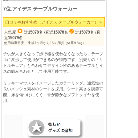
7位.アイデス テーブルウォーカー
口コミやおすすめ（アイデス テーブルウォーカー）＞
人気度
計
15078
名
/直近
15078
名
計
15079
名
/直
近
15079
名
使用時期目安：生後7ヶ月から15ヶ月頃（体重9.5kg）
子供が大きくなって歩行器を使わなくなったら、テーブ
ルに変形して使用ができるのが特徴です。別売りの「リ
トルチェア」と合わせてデザイン性のあるテーブルとイ
スの組み合わせとして使用可能です。
ミッキーマウスをイメージしたカラーリング。通気性の
良いメッシュ素材のシートを採用。シート高さを調節可
能。床を傷つけにくく、音が静かなソフトタイヤを使
用。