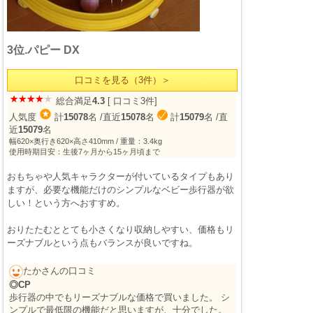
3位.パピー DX
口コミを見る（3件）＞
総合満足
4.3
[ 口コミ3件]
人気度
計
15078
名
/直近
15078
名
計
15079
名
/直
近
15079
名
幅620×奥行き620×高さ410mm / 重量：3.4kg
使用時期目安：生後7ヶ月から15ヶ月頃まで
おもちゃや人気キャラクターが付いているタイプもあり
ますが、必要な機能だけのシンプルなベビー歩行器が欲
しい！という方へおすすめ。
おりたたむととても小さくなり収納しやすい、価格もリ
ーズナブルという点もバランスが良いですね。
たかさんの口コミ
◎CP
歩行器の中でもリーズナブルな価格で買いました。 シ
ンプルで最低限の機能だと思いますが、十分でした。