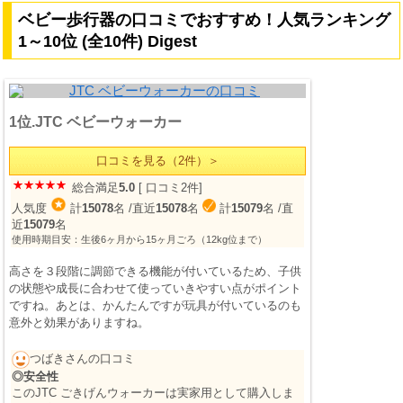
ベビー歩行器の口コミでおすすめ！人気ランキング
1～10位 (全10件) Digest
1位.JTC ベビーウォーカー
口コミを見る（2件）＞
総合満足
5.0
[ 口コミ2件]
人気度
計
15078
名
/直近
15078
名
計
15079
名
/直
近
15079
名
使用時期目安：生後6ヶ月から15ヶ月ごろ（12kg位まで）
高さを３段階に調節できる機能が付いているため、子供
の状態や成長に合わせて使っていきやすい点がポイント
ですね。あとは、かんたんですが玩具が付いているのも
意外と効果がありますね。
つばきさんの口コミ
◎安全性
このJTC ごきげんウォーカーは実家用として購入しま