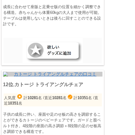
成長に合わせて座版と足乗せ版の位置を細かく調整でき
る構造。赤ちゃんから体重60kgの大人まで使用が可能。
テーブルは使用しないときは後ろに回すことのできる設
計です。
12位.カトージ トライアングルチェア
人気度
計
10281
名
/直近
10281
名
計
10351
名
/直
近
10351
名
子供の成長に伴い、座面や足のせ板の高さを調節するこ
とができるカトージのベビーチェアです。ガードと股ベ
ルト付き。4段階の座面の高さ調節＋8段階の足のせ板高
さ調節できる構造です。