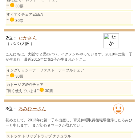
西松屋 サイレント・ミニチェア
””
30票
すくすくチェアES/EN
””
30票
2位：
たかさん
（ パパ /大阪 ）
こんにちは。大阪で２児のパパ、イクメンをやっています。2010年に第一子
が生まれ、最近2015年に第2子が生まれたとこ...
イングリッシーナ ファスト テーブルチェア
””
30票
カトージ 2WAYチェア
”長く使えています”
30票
3位：
ろみひーさん
初めまして。2013年に第一子を出産し、育児休暇取得後職場復帰したろみひ
ーと申します。 まだ初心者マークが取れてい...
ストッケ トリップトラップ ナチュラル