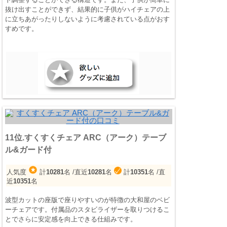
抜け出すことができず、結果的に子供がハイチェアの上
に立ちあがったりしないように考慮されている点がおす
すめです。
11位.すくすくチェア ARC（アーク）テーブ
ル&ガード付
人気度
計
10281
名
/直近
10281
名
計
10351
名
/直
近
10351
名
波型カットの座版で座りやすいのが特徴の大和屋のベビ
ーチェアです。付属品のスタビライザーを取りつけるこ
とでさらに安定感を向上できる仕組みです。