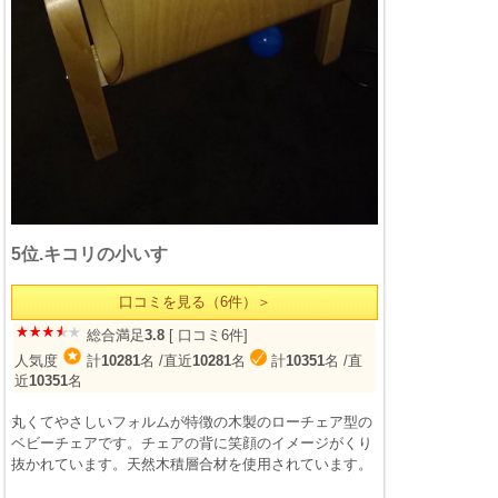
5位.キコリの小いす
口コミを見る（6件）＞
総合満足
3.8
[ 口コミ6件]
人気度
計
10281
名
/直近
10281
名
計
10351
名
/直
近
10351
名
丸くてやさしいフォルムが特徴の木製のローチェア型の
ベビーチェアです。チェアの背に笑顔のイメージがくり
抜かれています。天然木積層合材を使用されています。