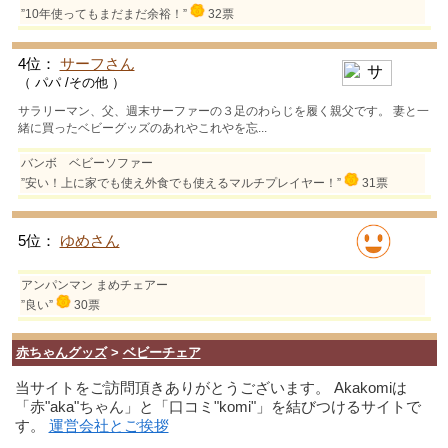
”10年使ってもまだまだ余裕！”
32票
4位：
サーフさん
（ パパ /その他 ）
サラリーマン、父、週末サーファーの３足のわらじを履く親父です。 妻と一
緒に買ったベビーグッズのあれやこれやを忘...
バンボ ベビーソファー
”安い！上に家でも使え外食でも使えるマルチプレイヤー！”
31票
5位：
ゆめさん
アンパンマン まめチェアー
”良い”
30票
赤ちゃんグッズ
>
ベビーチェア
当サイトをご訪問頂きありがとうございます。 Akakomiは
「赤"aka"ちゃん」と「口コミ"komi"」を結びつけるサイトで
す。
運営会社とご挨拶