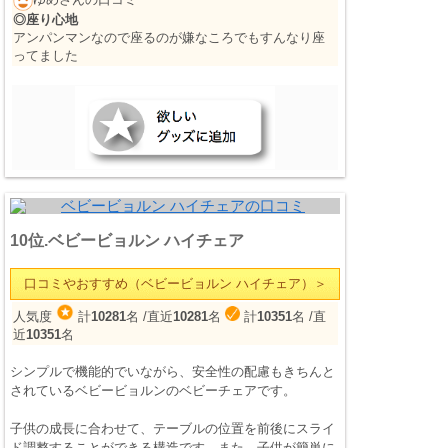
◎座り心地
アンパンマンなので座るのが嫌なころでもすんなり座
ってました
10位.ベビービョルン ハイチェア
口コミやおすすめ（ベビービョルン ハイチェア）＞
人気度
計
10281
名
/直近
10281
名
計
10351
名
/直
近
10351
名
シンプルで機能的でいながら、安全性の配慮もきちんと
されているベビービョルンのベビーチェアです。
子供の成長に合わせて、テーブルの位置を前後にスライ
ド調整することができる構造です。また、子供が簡単に