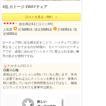
4位.カトージ 2WAYチェア
口コミを見る（8件）＞
総合満足
4.1
[ 口コミ8件]
人気度
計
10281
名
/直近
10281
名
計
10351
名
/直
近
10351
名
ローチェア時に足を継ぎ足すことで、ハイチェアに切り
替えることができるのが特徴の、カトージのベビーチェ
アです。成長に合わせてハイタイプに変えられる使い勝
手の良さが便利ですね。
たかさんの口コミ
◎座り心地
座面は少しクッションが利いていると思います。本当
に必要であれば上にクッションを敷きますが、食事の
時に使用しているので長時間座るわけではなく、極端
にリラックスされても食事中は困る...