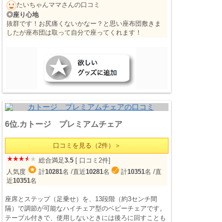
たいちゃんママさんの口コミ
◎座り心地
抜群です！お尻痛くないかなー？と思い座布団敷きま
したが座布団は取って自分で座ってくれます！
6位.カトージ プレミアムチェア
口コミを見る（2件）＞
総合満足
3.5
[ 口コミ2件]
人気度
計
10281
名
/直近
10281
名
計
10351
名
/直
近
10351
名
座席とステップ（足乗せ）を、13段階（約3センチ間
隔）で調節が可能なハイチェア型のベビーチェアです。
テーブル付きで、使用しないときには後ろに回すことも