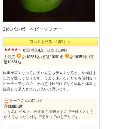
3位.バンボ ベビーソファー
口コミを見る（13件）＞
総合満足
4.2
[ 口コミ13件]
人気度
計
10281
名
/直近
10281
名
計
10351
名
/直
近
10351
名
体重が重くなってお尻や太ももが太くなると、結構はま
るのが難しくなります。うまく使えるととても便利なベ
ビーチェアなので、その点月齢だけでなく体型や体重も
注意して購入されると良いと思います。
サーフさんの口コミ
◎自由記述
ちなみにベルト、外す事も出来ますんで子供の太もも
が太くなったら外して使うってのもアリです。