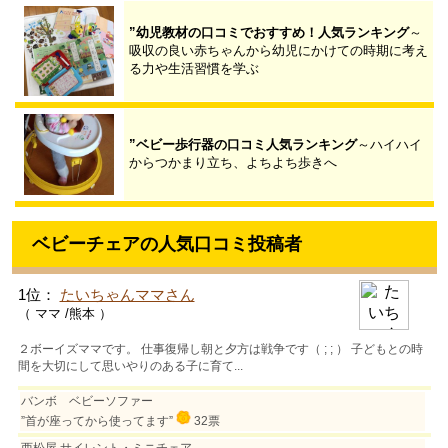
”幼児教材の口コミでおすすめ！人気ランキング
～
吸収の良い赤ちゃんから幼児にかけての時期に考え
る力や生活習慣を学ぶ
”ベビー歩行器の口コミ人気ランキング
～ハイハイ
からつかまり立ち、よちよち歩きへ
ベビーチェアの人気口コミ投稿者
1位：
たいちゃんママさん
（ ママ /熊本 ）
２ボーイズママです。 仕事復帰し朝と夕方は戦争です（ ; ; ） 子どもとの時
間を大切にして思いやりのある子に育て...
バンボ ベビーソファー
”首が座ってから使ってます”
32票