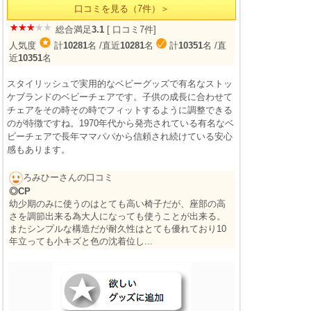
口コミを見る（7件）＞
総合満足
3.1
[ 口コミ7件]
人気度
計
10281
名
/直近
10281
名
計
10351
名
/直
近
10351
名
スタイリッシュで実用的なベビーグッズで有名なストッ
ケブランドのベビーチェアです。子供の成長に合わせて
チェアをその時その時でフィットするように調整できる
のが特徴ですね。1970年代から発売されている有名なベ
ビーチェアで長年ママパパから信頼され続けている安心
感もあります。
ろみひーさんの口コミ
◎CP
幼少期のみに使うのはとても高い椅子だが、座部の高
さを調節出来る為大人になっても使うことが出来る。
またシンプルな構造だが耐久性はとても優れており10
年立っても小キズと色の沈着位し...