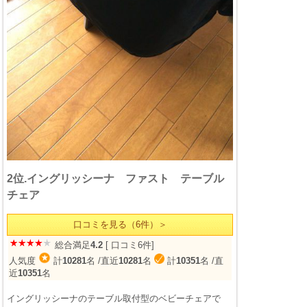
2位.イングリッシーナ ファスト テーブル
チェア
口コミを見る（6件）＞
総合満足
4.2
[ 口コミ6件]
人気度
計
10281
名
/直近
10281
名
計
10351
名
/直
近
10351
名
イングリッシーナのテーブル取付型のベビーチェアで