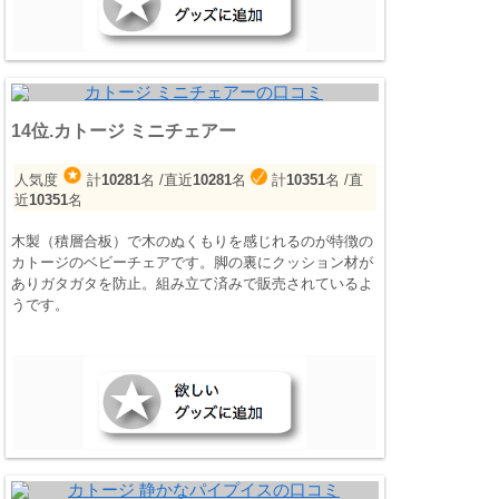
14位.カトージ ミニチェアー
人気度
計
10281
名
/直近
10281
名
計
10351
名
/直
近
10351
名
木製（積層合板）で木のぬくもりを感じれるのが特徴の
カトージのベビーチェアです。脚の裏にクッション材が
ありガタガタを防止。組み立て済みで販売されているよ
うです。