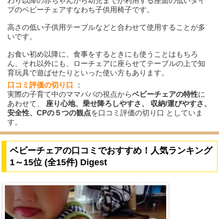
わり以降の赤ちゃんから幼児までが利用する座面の低いタイ
プのベビーチェアすなわち子供用椅子です。
高さの低い子供用テーブルなどと合わせて使用することが多
いです。
お食い初め以降に、食事をするときにも使うことはもちろ
ん、それ以外にも、ローチェアに座らせてテーブルの上で知
育玩具で遊ばせたりといった使い方もあります。
口コミ評価の切り口
：
実際の子育て中のママパパの視点から
ベビーチェアの特性
に
あわせて、
座り心地、乗せ降ろしやすさ、 収納/運びやすさ、
安全性、CPの５つの観点
を口コミ評価の切り口 としていま
す。
ベビーチェアの口コミでおすすめ！人気ランキング
1～15位 (全15件) Digest