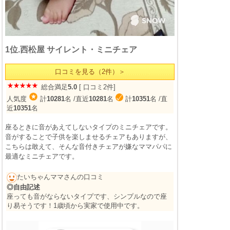
1位.西松屋 サイレント・ミニチェア
口コミを見る（2件）＞
総合満足
5.0
[ 口コミ2件]
人気度
計
10281
名
/直近
10281
名
計
10351
名
/直
近
10351
名
座るときに音があえてしないタイプのミニチェアです。
音がすることで子供を楽しませるチェアもありますが、
こちらは敢えて、そんな音付きチェアが嫌なママパパに
最適なミニチェアです。
たいちゃんママさんの口コミ
◎自由記述
座っても音がならないタイプです、シンプルなので座
り易そうです！1歳頃から実家で使用中です。