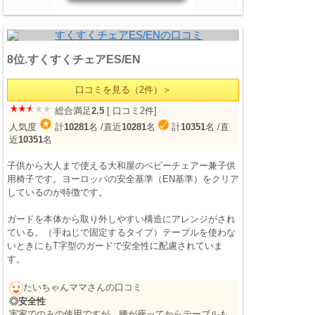
8位.すくすくチェアES/EN
口コミを見る（2件）＞
総合満足
2.5
[ 口コミ2件]
人気度
計
10281
名
/直近
10281
名
計
10351
名
/直
近
10351
名
子供から大人まで使える大和屋のベビーチェアー兼子供
用椅子です。ヨーロッパの安全基準（EN基準）をクリア
しているのが特徴です。
ガードを本体から取り外しやすい構造にアレンジがされ
ている。（手ねじで固定するタイプ）テーブルを使わな
いときにもT字型のガードで安全性に配慮されていま
す。
たいちゃんママさんの口コミ
◎安全性
実家でのみの使用ですが、腰が座ってからテーブルも