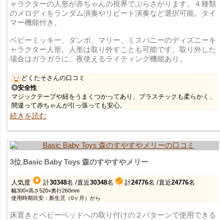
ャラクターの人形が赤ちゃんの視界でぶらさがります。４種類
のメロディをランダム演奏やリピート演奏など選択可能。タイ
マー機能付き。
ベビーミッキー、ダンボ、マリー、ミスバニーのディズニーキ
ャラクター人形。人形は取り外すことも可能です。取り外した
場合はガラガラに。夜使えるライティング機能あり。
どくたそさんの口コミ
◎安全性
マジックテープや紐をうまくつかってあり、プラスチックも柔らかく、
間違って赤ちゃんが引っ張っても安心。
続きを読む
3位.Basic Baby Toys 森のすやすやメリー
人気度
計
30348
名
/直近
30348
名
計
24776
名
/直近
24776
名
幅300×高さ520×奥行260mm
使用時期目安：新生児（0ヶ月）から
床置きとベビーベッドへの取り付けの２パターンで使用できる