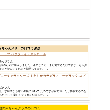
赤ちゃんメリーの口コミ 続き
ニーラブ バタフライ・ストロール
ろっぴさん
の娘のために購入しました。今のところ、まだ見てるだけですが、もぅ少
すると遊んでくれると期待してます。 ...
ズニーキャラクターズ やわらかガラガラメリーデラックス/プ
ばきさん
え出す時季から布団の横に置いて たのですが目で追ったり揺れてるのを
みたりして 楽しんでくれていました。 ...
他の赤ちゃんグッズの口コミ