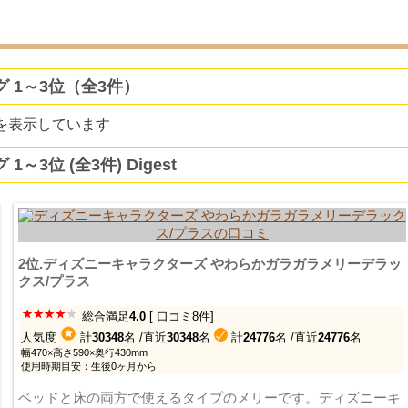
 1～3位（全3件）
を表示しています
位 (全3件) Digest
2位.ディズニーキャラクターズ やわらかガラガラメリーデラッ
クス/プラス
総合満足
4.0
[ 口コミ8件]
人気度
計
30348
名
/直近
30348
名
計
24776
名
/直近
24776
名
幅470×高さ590×奥行430mm
使用時期目安：生後0ヶ月から
ベッドと床の両方で使えるタイプのメリーです。ディズニーキ