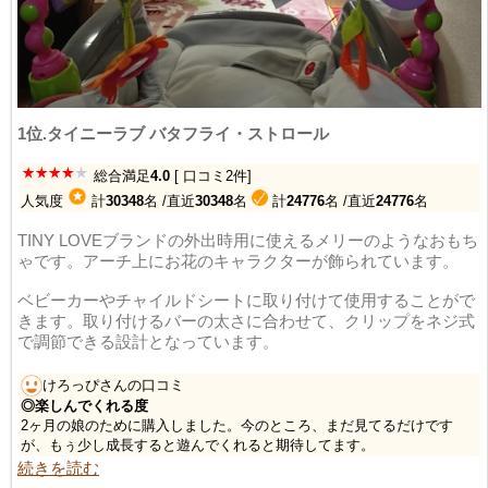
1位.タイニーラブ バタフライ・ストロール
総合満足
4.0
[ 口コミ2件]
人気度
計
30348
名
/直近
30348
名
計
24776
名
/直近
24776
名
TINY LOVEブランドの外出時用に使えるメリーのようなおもち
ゃです。アーチ上にお花のキャラクターが飾られています。
ベビーカーやチャイルドシートに取り付けて使用することがで
きます。取り付けるバーの太さに合わせて、クリップをネジ式
で調節できる設計となっています。
けろっぴさんの口コミ
◎楽しんでくれる度
2ヶ月の娘のために購入しました。今のところ、まだ見てるだけです
が、もぅ少し成長すると遊んでくれると期待してます。
続きを読む