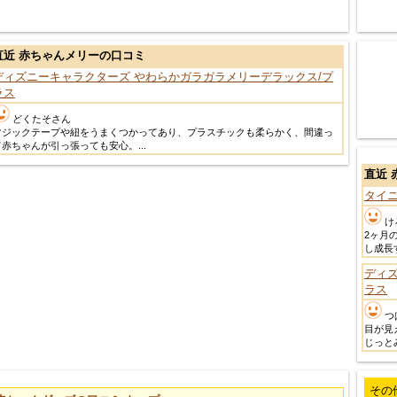
直近 赤ちゃんメリーの口コミ
ディズニーキャラクターズ やわらかガラガラメリーデラックス/プ
ラス
どくたそさん
マジックテープや紐をうまくつかってあり、プラスチックも柔らかく、間違っ
て赤ちゃんが引っ張っても安心。...
直近 
タイ
け
2ヶ月
し成長
ディ
ラス
つ
目が見
じっと
その