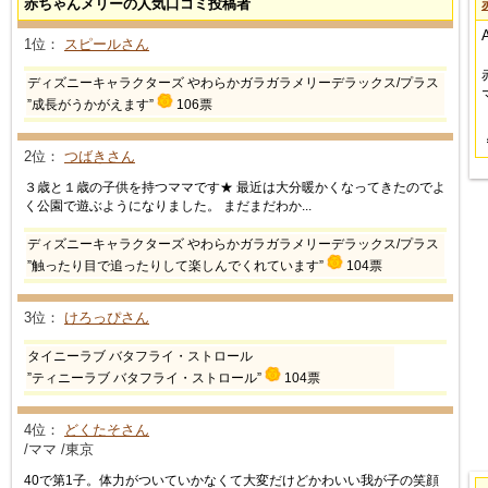
赤ちゃんメリーの人気口コミ投稿者
1位：
スピールさん
ディズニーキャラクターズ やわらかガラガラメリーデラックス/プラス
”成長がうかがえます”
106票
2位：
つばきさん
３歳と１歳の子供を持つママです★ 最近は大分暖かくなってきたのでよ
く公園で遊ぶようになりました。 まだまだわか...
ディズニーキャラクターズ やわらかガラガラメリーデラックス/プラス
”触ったり目で追ったりして楽しんでくれています”
104票
3位：
けろっぴさん
タイニーラブ バタフライ・ストロール
”ティニーラブ バタフライ・ストロール”
104票
4位：
どくたそさん
/ママ /東京
40で第1子。体力がついていかなくて大変だけどかわいい我が子の笑顔