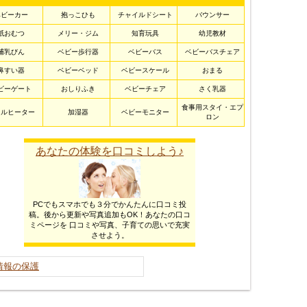
ベビーカー
抱っこひも
チャイルドシート
バウンサー
紙おむつ
メリー・ジム
知育玩具
幼児教材
哺乳びん
ベビー歩行器
ベビーバス
ベビーバスチェア
鼻すい器
ベビーベッド
ベビースケール
おまる
ビーゲート
おしりふき
ベビーチェア
さく乳器
食事用スタイ・エプ
イルヒーター
加湿器
ベビーモニター
ロン
あなたの体験を口コミしよう♪
PCでもスマホでも３分でかんたんに口コミ投
稿。後から更新や写真追加もOK！あなたの口コ
ミページを 口コミや写真、子育ての思いで充実
させよう。
情報の保護