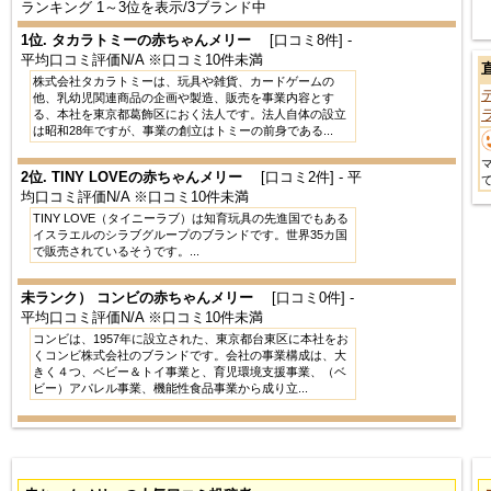
ランキング 1～3位を表示/3ブランド中
1位.
タカラトミーの赤ちゃんメリー
[口コミ8件] -
平均口コミ評価N/A ※口コミ10件未満
株式会社タカラトミーは、玩具や雑貨、カードゲームの
他、乳幼児関連商品の企画や製造、販売を事業内容とす
る、本社を東京都葛飾区におく法人です。法人自体の設立
は昭和28年ですが、事業の創立はトミーの前身である...
2位.
TINY LOVEの赤ちゃんメリー
[口コミ2件] - 平
均口コミ評価N/A ※口コミ10件未満
TINY LOVE（タイニーラブ）は知育玩具の先進国でもある
イスラエルのシラブグループのブランドです。世界35カ国
で販売されているそうです。...
未ランク）
コンビの赤ちゃんメリー
[口コミ0件] -
平均口コミ評価N/A ※口コミ10件未満
コンビは、1957年に設立された、東京都台東区に本社をお
くコンビ株式会社のブランドです。会社の事業構成は、大
きく４つ、ベビー＆トイ事業と、育児環境支援事業、（ベ
ビー）アパレル事業、機能性食品事業から成り立...