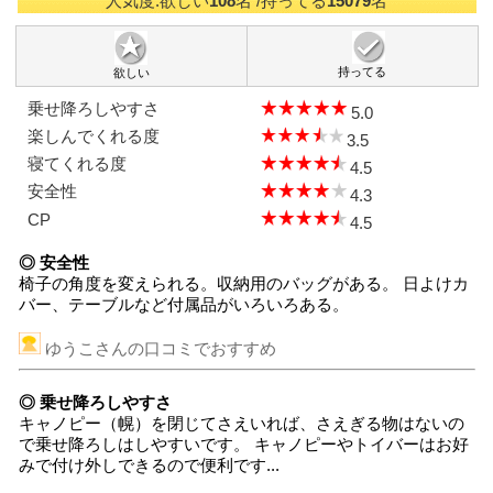
人気度:欲しい
108
名
/持ってる
15079
名
持ってる
欲しい
乗せ降ろしやすさ
5.0
楽しんでくれる度
3.5
寝てくれる度
4.5
安全性
4.3
CP
4.5
◎ 安全性
椅子の角度を変えられる。収納用のバッグがある。 日よけカ
バー、テーブルなど付属品がいろいろある。
ゆうこさんの口コミでおすすめ
◎ 乗せ降ろしやすさ
キャノピー（幌）を閉じてさえいれば、さえぎる物はないの
で乗せ降ろしはしやすいです。 キャノピーやトイバーはお好
みで付け外しできるので便利です...