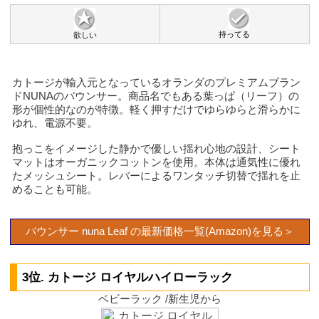
持ってる
欲しい
カトージが輸入元となっているオランダのプレミアムブラン
ドNUNAのバウンサー。商品名でもある葉っぱ（リーフ）の
形が個性的なのが特徴。軽く押すだけでゆらゆらと滑らかに
ゆれ、電源不要。
抱っこをイメージした静かで優しい揺れ心地の設計、シート
マットはオーガニックコットンを使用。本体は通気性に優れ
たメッシュシート。レバーによるワンタッチ切替で揺れを止
めることも可能。
バウンサー nuna Leaf の最新価格一覧(Amazon)を見る＞
3位. カトージ ロイヤルハイローラック
ベビーラック /新生児から