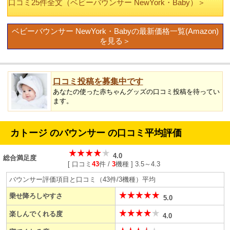
口コミ25件全文（ベビーバウンサー NewYork・Baby）＞
ベビーバウンサー NewYork・Babyの最新価格一覧(Amazon)
を見る＞
口コミ投稿を募集中です
あなたの使った赤ちゃんグッズの口コミ投稿を待ってい
ます。
カトージ のバウンサー の口コミ平均評価
4.0
総合満足度
[
口コミ
43
件 /
3
機種
] 3.5～4.3
バウンサー評価項目と口コミ（43件/3機種）平均
乗せ降ろしやすさ
5.0
楽しんでくれる度
4.0