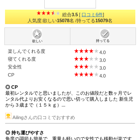
総合
3.5
[
口コミ6件
]
人気度:欲しい
15078
名
/持ってる
15079
名
持ってる
欲しい
楽しんでくれる度
4.0
寝てくれる度
3.0
安全性
3.0
CP
4.0
◎ CP
最初レンタルでと思いましたが、このお値段だと数ヶ月でレ
ンタル代よりお安くなるので思い切って購入しました 新生児
から３歳まで（１５ｋｇ）...
Ailingさんの口コミでおすすめ
◎ 持ち運びやすさ
角度の調節も簡単で、重量も軽いので女性でも移動が楽です