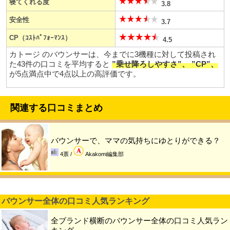
寝てくれる度
3.8
安全性
3.7
CP（ｺｽﾄﾊﾟﾌｫｰﾏﾝｽ）
4.5
カトージ のバウンサーは、今までに3機種に対して投稿され
た43件の口コミを平均すると
”乗せ降ろしやすさ”、 ”CP”、
が5点満点中で4点以上の高評価です。
関連する口コミまとめ
バウンサーで、ママの気持ちにゆとりができる？
4票 /
Akakomi編集部
バウンサー全体の口コミ人気ランキング
全ブランド横断のバウンサー全体の口コミ人気ラン