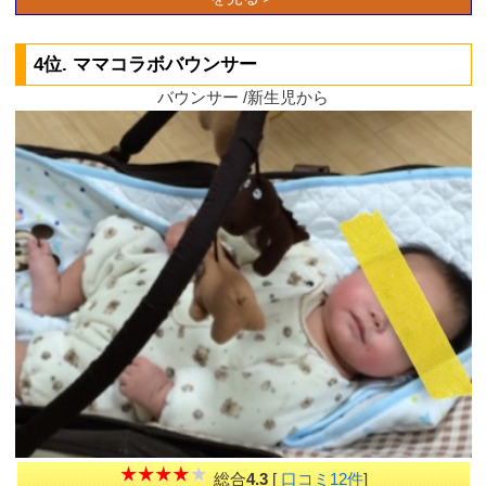
4位. ママコラボバウンサー
バウンサー /新生児から
総合
4.3
[
口コミ12件
]