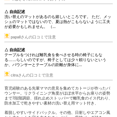
△ 自由記述
洗い替えのマットがあるのも嬉しいところです。 ただ、メッ
シュのマットではないので、夏は熱がこもらないように工夫
が必要かもしれません。 （...
papallさんの口コミで注意
△ 自由記述
テーブルをつければ離乳食を食べさせる時の椅子にもな
る……らしいのですが、椅子としては少々頼りないという
か、バウンサーとテーブルの距離が身体に...
citraさんの口コミで注意
育児経験のある先輩ママの意見を集めてカトージが作ったバ
ウンサー。リクライニング角度がほぼ水平からお座りの姿勢
まで7段階調節、揺れ止めストッパーで離乳食のイス代わり、
防水加工で乾きやすい素材の洗い替え用マット付き、
着脱しやすいサイドバックル。その他、日射しやエアコン風