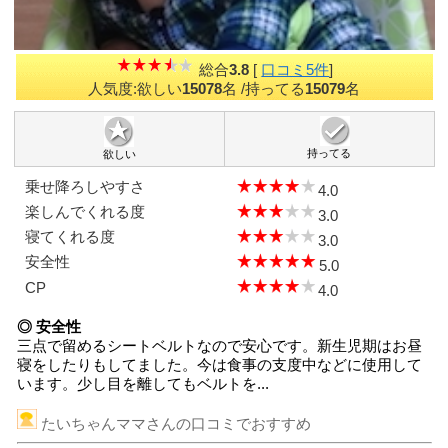
総合
3.8
[
口コミ5件
]
人気度:欲しい
15078
名
/持ってる
15079
名
持ってる
欲しい
乗せ降ろしやすさ
4.0
楽しんでくれる度
3.0
寝てくれる度
3.0
安全性
5.0
CP
4.0
◎ 安全性
三点で留めるシートベルトなので安心です。新生児期はお昼
寝をしたりもしてました。今は食事の支度中などに使用して
います。少し目を離してもベルトを...
たいちゃんママさんの口コミでおすすめ