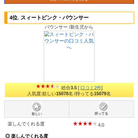
4位. スィートピンク・バウンサー
バウンサー /新生児から
総合
3.5
[
口コミ2件
]
人気度:欲しい
15078
名
/持ってる
15079
名
持ってる
欲しい
楽しんでくれる度
4.0
◎ 楽しんでくれる度