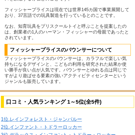
フィッシャープライスは現在では世界145カ国で事業展開して
おり、37言語での玩具製造を行っているとのことです。
なお、知育玩具をプリスクールトイと呼ぶことを提案したの
は、創業者の1人のハーマン・フィッシャーの母親であったと
されています。
フィッシャープライスのバウンサーについて
フィッシャープライスのバウンサーは、カラフルで楽しい気
持ちになるデザインと、こどもの利用を研究された結果か使
い勝手が良い点が人気です。バウンサーとゆれる点は同じで
すがより遊ばせる要素の強いアクティビティセンターという
ジャンルも販売しています。
口コミ・人気ランキング 1～5位(全5件)
1位.レインフォレスト・ジャンパルー
2位.インファント・トドラーロッカー
3位.デラックス・インファント・トドラー・ロッカー