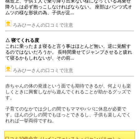
構造上、子供１人で乗り降り出来ない様になっている為乗せ
降ろしは必ず抱っこしなければならない。 座部はパンツ式オ
ムツの様な形状の為、子供が足...
ろみひーさんの口コミで注意
△ 寝てくれる度
これに乗ったまま寝ると言う事はほとんど無い。逆に覚醒す
るのではないだろうか。 長時間乗せてジャンプさせると疲れ
て寝るかもしれないが、その前...
ろみひーさんの口コミで注意
赤ちゃんの体の発達という面でも期待できるが、何よりも楽
しくときに興奮しながら遊んでくれることが助かるグッズで
す。
子育てのなかでは少しの間でもママやパパに休息が必要で
す。ほんの少しの間でもほっとできるし、子供も楽しんでく
れれば一挙両得ですね。
口コミ10件全文（レインフォレスト・ジャンパルー）＞