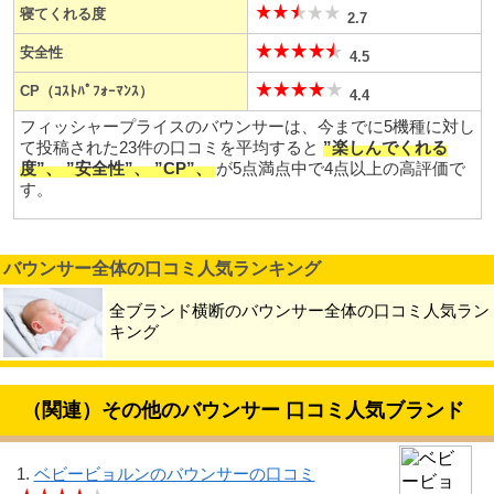
寝てくれる度
2.7
安全性
4.5
CP（ｺｽﾄﾊﾟﾌｫｰﾏﾝｽ）
4.4
フィッシャープライスのバウンサーは、今までに5機種に対し
て投稿された23件の口コミを平均すると
”楽しんでくれる
度”、 ”安全性”、 ”CP”、
が5点満点中で4点以上の高評価で
す。
バウンサー全体の口コミ人気ランキング
全ブランド横断のバウンサー全体の口コミ人気ラン
キング
（関連）その他のバウンサー 口コミ人気ブランド
1.
ベビービョルンのバウンサーの口コミ