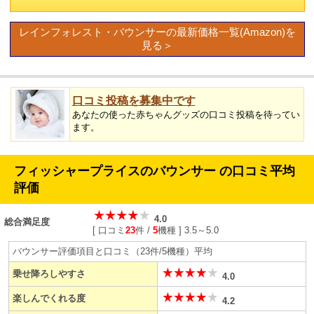
レインフォレスト・バウンサーの最新価格一覧(Amazon)を
見る＞
口コミ投稿を募集中です
あなたの使った赤ちゃんグッズの口コミ投稿を待ってい
ます。
フィッシャープライスのバウンサー の口コミ平均
評価
4.0
総合満足度
[
口コミ
23
件 /
5
機種
] 3.5～5.0
バウンサー評価項目と口コミ（23件/5機種）平均
乗せ降ろしやすさ
4.0
楽しんでくれる度
4.2