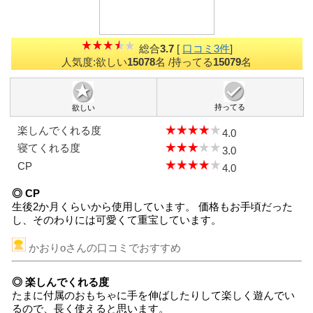
総合
3.7
[
口コミ3件
]
人気度:欲しい
15078
名
/持ってる
15079
名
持ってる
欲しい
楽しんでくれる度
4.0
寝てくれる度
3.0
CP
4.0
◎ CP
生後2か月くらいから使用しています。 価格もお手頃だった
し、そのわりには可愛くて重宝しています。
かおりoさんの口コミでおすすめ
◎ 楽しんでくれる度
たまに付属のおもちゃに手を伸ばしたりして楽しく遊んでい
るので、長く使えると思います。