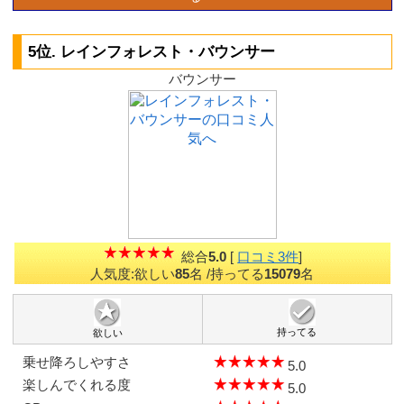
5位. レインフォレスト・バウンサー
バウンサー
総合
5.0
[
口コミ3件
]
人気度:欲しい
85
名
/持ってる
15079
名
持ってる
欲しい
乗せ降ろしやすさ
5.0
楽しんでくれる度
5.0