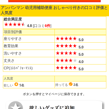
アンパンマン 幼児用補助便座 おしゃべり付きの口コミ評価と
人気度
総合満足度
4.8
[口コミ
6件
]
項目別評価
座りやすさ
5.0
教育効果
5.0
洗いやすさ
5.0
丈夫さ
4.0
CP(ｺｽﾄﾊﾟﾌｫｰﾏﾝｽ)
5.0
人気度
持ってる
2名
欲しい
5名
ボタンを押すとマイページに保存できます。