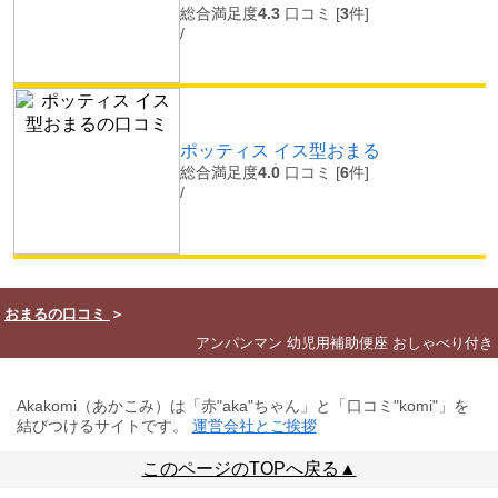
総合満足度
4.3
口コミ [
3
件]
/
ポッティス イス型おまる
総合満足度
4.0
口コミ [
6
件]
/
おまるの口コミ
＞
アンパンマン 幼児用補助便座 おしゃべり付き
Akakomi（あかこみ）は「赤"aka"ちゃん」と「口コミ"komi"」を
結びつけるサイトです。
運営会社とご挨拶
このページのTOPへ戻る▲