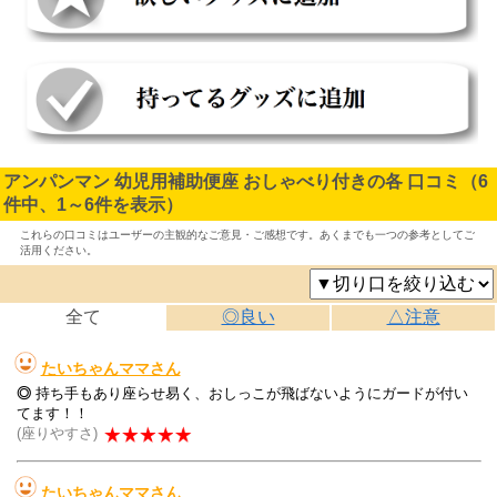
アンパンマン 幼児用補助便座 おしゃべり付きの各 口コミ（6
件中、1～6件を表示）
これらの口コミはユーザーの主観的なご意見・ご感想です。あくまでも一つの参考としてご
活用ください。
全て
◎良い
△注意
たいちゃんママさん
◎
持ち手もあり座らせ易く、おしっこが飛ばないようにガードが付い
てます！！
(座りやすさ)
たいちゃんママさん